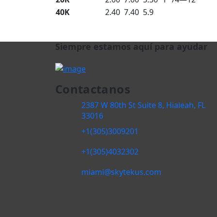
40K
2.40
7.40
5.9
Siempre estamos aquí para ayudar
Contactanos
2387 W 80th St Suite 8, Hialeah, FL
33016
+1(305)3009201
+1(305)4032302
miami@skytekus.com