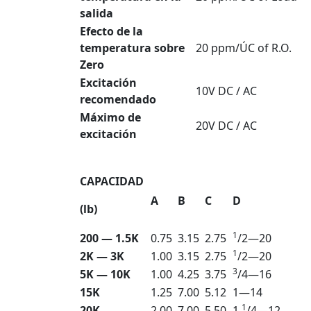
salida
Efecto de la
temperatura sobre
20 ppm/ÚC of R.O.
Zero
Excitación
10V DC / AC
recomendado
Máximo de
20V DC / AC
excitación
CAPACIDAD
A
B
C
D
(lb)
1
200 — 1.5K
0.75
3.15
2.75
/2—20
1
2K — 3K
1.00
3.15
2.75
/2—20
3
5K — 10K
1.00
4.25
3.75
/4—16
15K
1.25
7.00
5.12
1—14
1
20K
2.00
7.00
5.50
1
/4—12