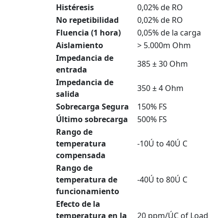
Histéresis
0,02% de RO
No repetibilidad
0,02% de RO
Fluencia (1 hora)
0,05% de la carga
Aislamiento
> 5.000m Ohm
Impedancia de
385 ± 30 Ohm
entrada
Impedancia de
350 ± 4 Ohm
salida
Sobrecarga Segura
150% FS
Último sobrecarga
500% FS
Rango de
temperatura
-10Ú to 40Ú C
compensada
Rango de
temperatura de
-40Ú to 80Ú C
funcionamiento
Efecto de la
temperatura en la
20 ppm/ÚC of Load