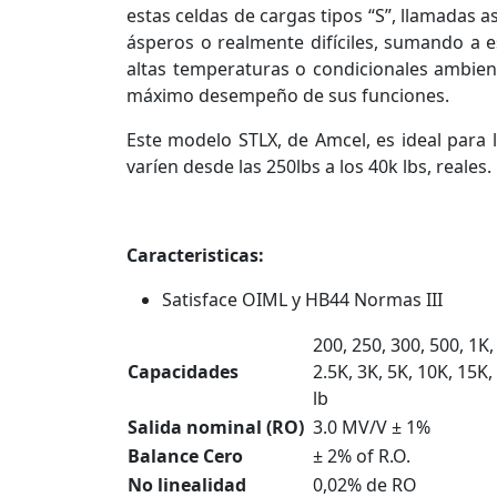
estas celdas de cargas tipos “S”, llamadas a
ásperos o realmente difíciles, sumando a 
altas temperaturas o condicionales ambien
máximo desempeño de sus funciones.
Este modelo STLX, de Amcel, es ideal para
varíen desde las 250lbs a los 40k lbs, reales.
Caracteristicas:
Satisface OIML y HB44 Normas III
200, 250, 300, 500, 1K,
Capacidades
2.5K, 3K, 5K, 10K, 15K,
lb
Salida nominal (RO)
3.0 MV/V ± 1%
Balance Cero
± 2% of R.O.
No linealidad
0,02% de RO